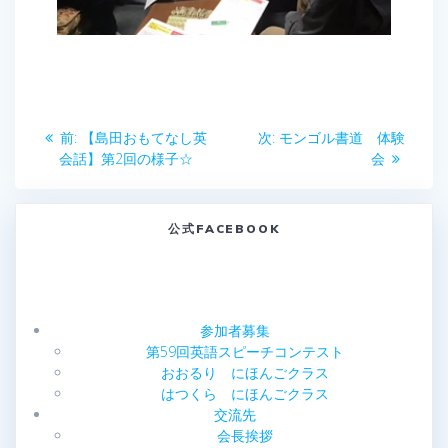
投
前
次
前:
【島田おもてなし英
次:
モンゴル書道 体験
稿
の
の
会話】第2回の様子☆
会
投
投
ナ
稿:
稿:
公式FACEBOOK
ビ
ゲ
ー
参加者募集
第59回英語スピーチコンテスト
シ
おおるり にほんごクラス
はつくら にほんごクラス
ョ
交流先
会長挨拶