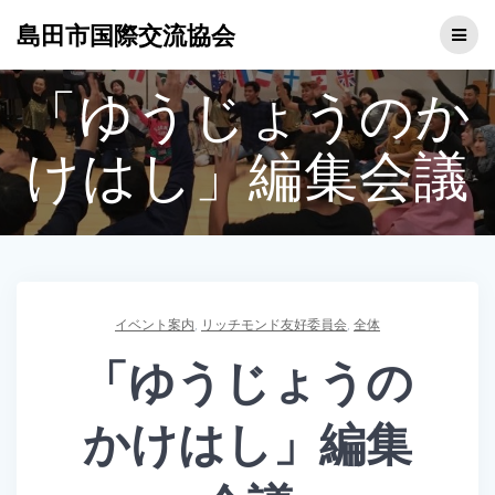
コ
島田市国際交流協会
ン
テ
ン
「ゆうじょうのか
ツ
へ
ス
けはし」編集会議
キ
ッ
プ
イベント案内
,
リッチモンド友好委員会
,
全体
「ゆうじょうの
かけはし」編集