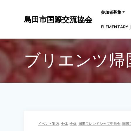
コ
ン
参加者募集
テ
島田市国際交流協会
ン
ELEMENTARY J
ツ
へ
ス
キ
ブリエンツ帰
ッ
プ
イベント案内
,
全体
,
全体
,
国際フレンドシップ委員会
,
国際