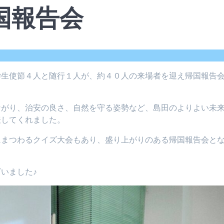
国報告会
学生使節４人と随行１人が、約４０人の来場者を迎え帰国報告
ながり、治安の良さ、自然を守る姿勢など、島田のよりよい未
表してくれました。
にまつわるクイズ大会もあり、盛り上がりのある帰国報告会と
いました♪