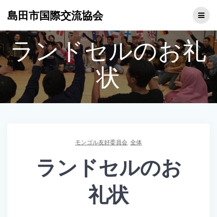
コ
島田市国際交流協会
ン
テ
ン
ランドセルのお礼
ツ
へ
ス
状
キ
ッ
プ
モンゴル友好委員会
,
全体
ランドセルのお
礼状