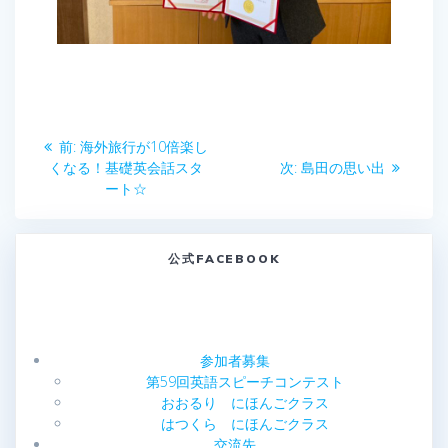
投
前
前:
海外旅行が10倍楽し
稿
の
次
くなる！基礎英会話スタ
次:
島田の思い出
投
の
ート☆
ナ
稿:
投
稿:
ビ
公式FACEBOOK
ゲ
ー
参加者募集
シ
第59回英語スピーチコンテスト
おおるり にほんごクラス
ョ
はつくら にほんごクラス
交流先