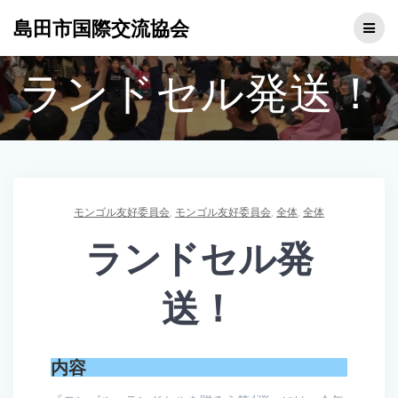
コ
島田市国際交流協会
ン
テ
ン
ランドセル発送！
ツ
へ
ス
キ
ッ
プ
モンゴル友好委員会
,
モンゴル友好委員会
,
全体
,
全体
ランドセル発
送！
内容