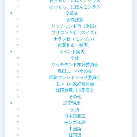
おおるり にほんごクラス
シ
はつくら にほんごクラス
交流先
ョ
会長挨拶
リッチモンド市（米国）
ン
ブリエンツ町（スイス）
ナラン校（モンゴル）
東豆川市（韓国）
イベント案内
全体
リッチモンド友好委員会
島田ニーハオの会
国際フレンドシップ委員会
モンゴル友好委員会
韓国東豆川市委員会
その他
語学講座
英語
日本語教室
モンゴル語
中国語
韓国語