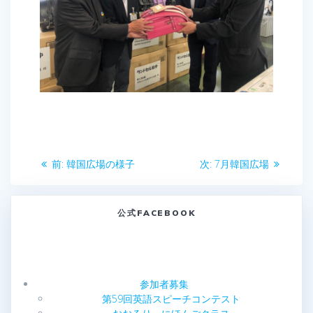
投
前
次
前:
韓国広場の様子
次:
7月韓国広場
稿
の
の
投
投
ナ
稿:
稿:
公式FACEBOOK
ビ
ゲ
参加者募集
ー
第59回英語スピーチコンテスト