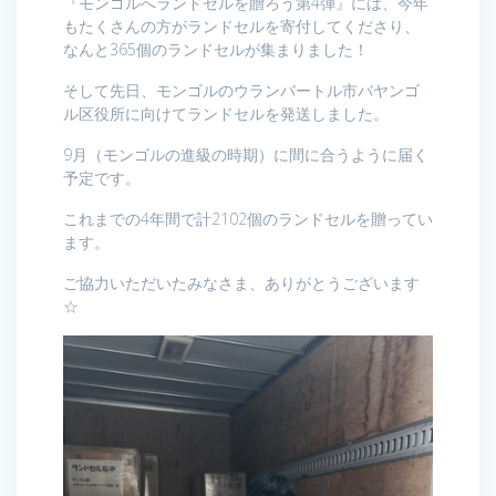
『モンゴルへランドセルを贈ろう第4弾』には、今年
もたくさんの方がランドセルを寄付してくださり、
なんと365個のランドセルが集まりました！
そして先日、モンゴルのウランバートル市バヤンゴ
ル区役所に向けてランドセルを発送しました。
9月（モンゴルの進級の時期）に間に合うように届く
予定です。
これまでの4年間で計2102個のランドセルを贈ってい
ます。
ご協力いただいたみなさま、ありがとうございます
☆