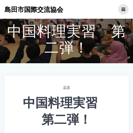
コ
島田市国際交流協会
ン
テ
ン
中国料理実習 第
ツ
へ
ス
二弾！
キ
ッ
プ
全体
中国料理実習
第二弾！