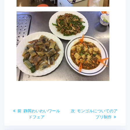
投
前
次
前:
静岡わいわいワール
次:
モンゴルについてのア
稿
の
の
ドフェア
プリ制作
投
投
稿:
稿: