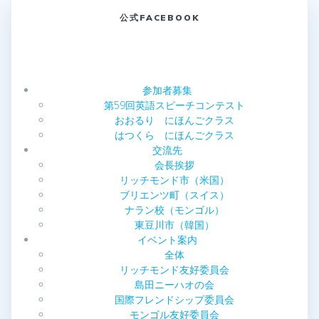
ナ
公式FACEBOOK
ビ
ゲ
ー
参加者募集
第59回英語スピーチコンテスト
シ
おおるり にほんごクラス
はつくら にほんごクラス
ョ
交流先
会長挨拶
ン
リッチモンド市（米国）
ブリエンツ町（スイス）
ナラン校（モンゴル）
東豆川市（韓国）
イベント案内
全体
リッチモンド友好委員会
島田ニーハオの会
国際フレンドシップ委員会
モンゴル友好委員会