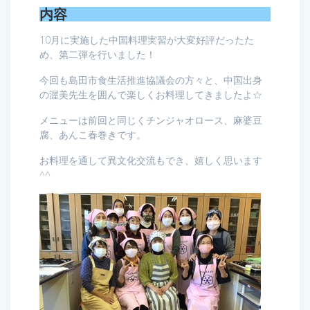
内容
10月に実施した中国料理実習が大変好評だったた
め、第二弾を行いました！
今回も島田市食生活推進協議会の方々と、中国出身
の渥美先生を囲んで楽しくお料理してきましたよ☆
メニューは前回と同じくチンジャオロース、麻婆豆
腐、あんこ春巻きです。
お料理を通して異文化交流もでき、嬉しく思います
^^