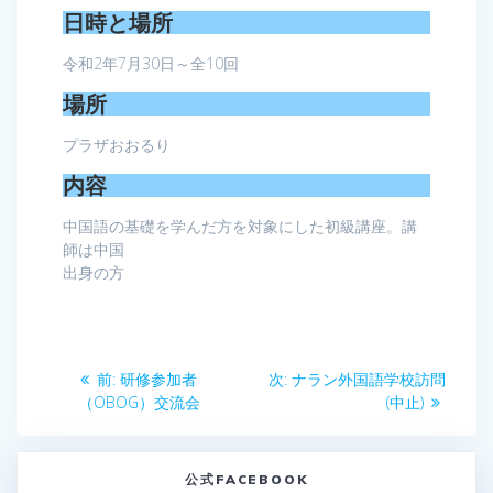
日時と場所
令和2年7月30日～全10回
場所
プラザおおるり
内容
中国語の基礎を学んだ方を対象にした初級講座。講
師は中国
出身の方
投
前
次
前:
研修参加者
次:
ナラン外国語学校訪問
稿
の
の
（OBOG）交流会
(中止)
投
投
ナ
稿:
稿:
公式FACEBOOK