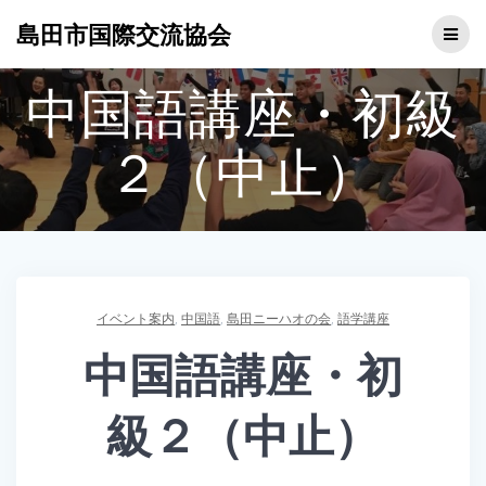
コ
島田市国際交流協会
ン
テ
ン
中国語講座・初級
ツ
へ
ス
２（中止）
キ
ッ
プ
イベント案内
,
中国語
,
島田ニーハオの会
,
語学講座
中国語講座・初
級２（中止）