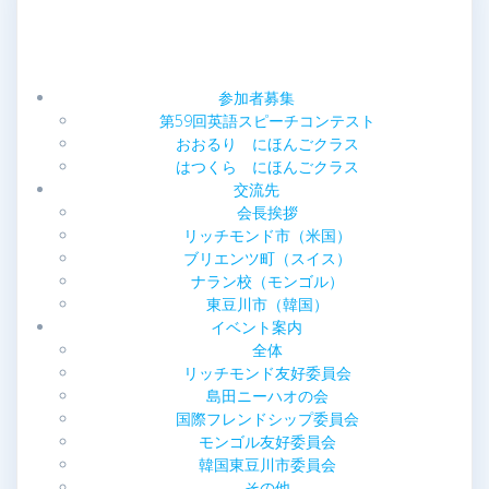
ビ
ゲ
ー
参加者募集
第59回英語スピーチコンテスト
シ
おおるり にほんごクラス
はつくら にほんごクラス
ョ
交流先
会長挨拶
ン
リッチモンド市（米国）
ブリエンツ町（スイス）
ナラン校（モンゴル）
東豆川市（韓国）
イベント案内
全体
リッチモンド友好委員会
島田ニーハオの会
国際フレンドシップ委員会
モンゴル友好委員会
韓国東豆川市委員会
その他