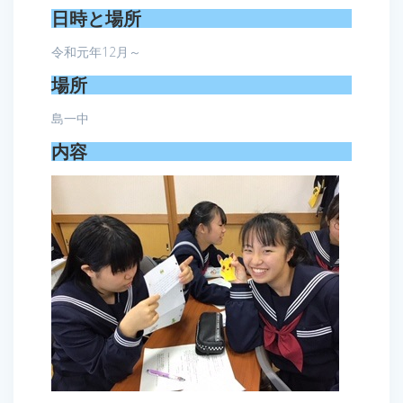
日時と場所
令和元年12月～
場所
島一中
内容