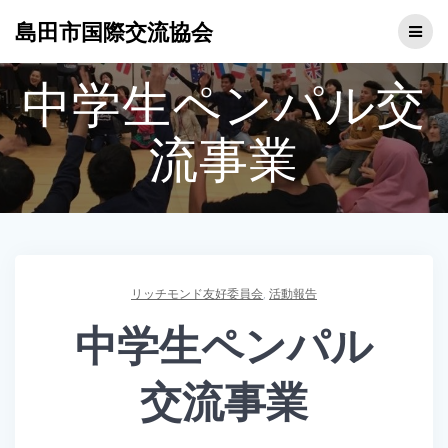
コ
島田市国際交流協会
ン
テ
ン
中学生ペンパル交
ツ
へ
ス
流事業
キ
ッ
プ
リッチモンド友好委員会
,
活動報告
中学生ペンパル
交流事業