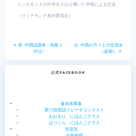
リッチモンドの中学生90人が書いた手紙による交流
（リッチモンド友好委員会）
投
前
次
前:
中国語講座・初級１
次:
中国の方々との交流会
稿
の
の
(中止)
（延期）
投
投
ナ
稿:
稿:
公式FACEBOOK
ビ
ゲ
ー
参加者募集
第59回英語スピーチコンテスト
シ
おおるり にほんごクラス
はつくら にほんごクラス
ョ
交流先
会長挨拶