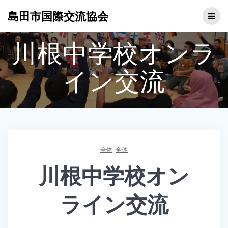
コ
島田市国際交流協会
ン
テ
ン
川根中学校オンラ
ツ
へ
ス
イン交流
キ
ッ
プ
全体
,
全体
川根中学校オン
ライン交流