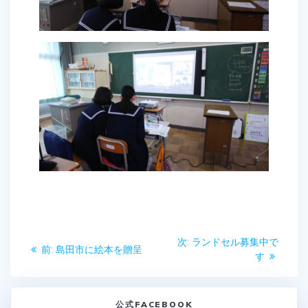
投
次
次:
ランドセル募集中で
前
前:
島田市に絵本を贈呈
稿
の
す
の
投
投
ナ
稿:
稿:
公式FACEBOOK