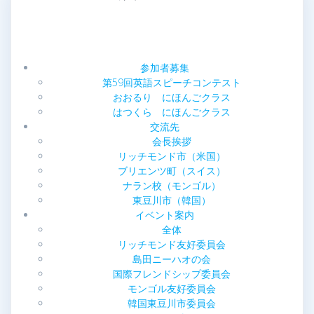
ビ
ゲ
ー
参加者募集
第59回英語スピーチコンテスト
シ
おおるり にほんごクラス
はつくら にほんごクラス
ョ
交流先
会長挨拶
ン
リッチモンド市（米国）
ブリエンツ町（スイス）
ナラン校（モンゴル）
東豆川市（韓国）
イベント案内
全体
リッチモンド友好委員会
島田ニーハオの会
国際フレンドシップ委員会
モンゴル友好委員会
韓国東豆川市委員会