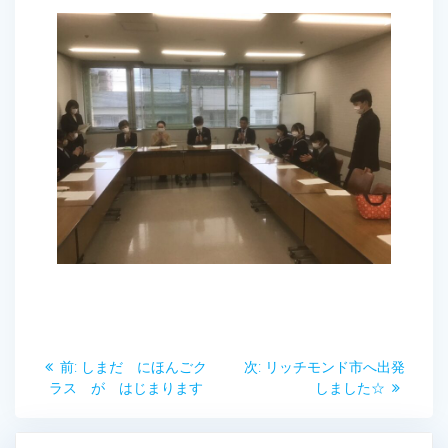
投
前
次
前:
しまだ にほんごク
次:
リッチモンド市へ出発
稿
の
の
ラス が はじまります
しました☆
投
投
ナ
稿:
稿: