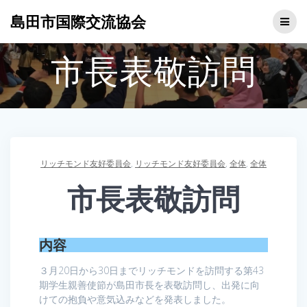
コ
島田市国際交流協会
ン
テ
ン
市長表敬訪問
ツ
へ
ス
キ
ッ
プ
リッチモンド友好委員会
,
リッチモンド友好委員会
,
全体
,
全体
市長表敬訪問
内容
３月20日から30日までリッチモンドを訪問する第43
期学生親善使節が島田市長を表敬訪問し、出発に向
けての抱負や意気込みなどを発表しました。