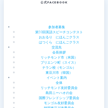
公式FACEBOOK
ビ
ゲ
ー
参加者募集
第59回英語スピーチコンテスト
シ
おおるり にほんごクラス
はつくら にほんごクラス
ョ
交流先
会長挨拶
ン
リッチモンド市（米国）
ブリエンツ町（スイス）
ナラン校（モンゴル）
東豆川市（韓国）
イベント案内
全体
リッチモンド友好委員会
島田ニーハオの会
国際フレンドシップ委員会
モンゴル友好委員会
韓国東豆川市委員会