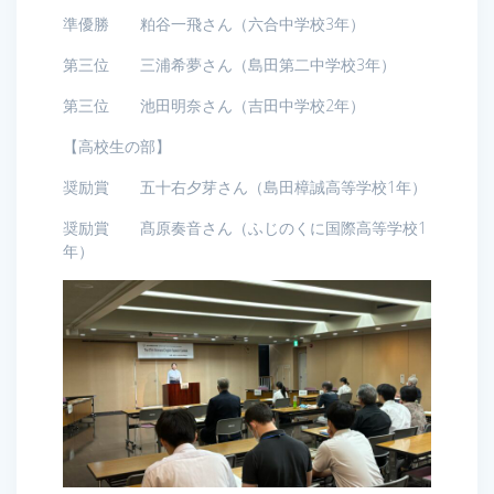
準優勝 粕谷一飛さん（六合中学校3年）
第三位 三浦希夢さん（島田第二中学校3年）
第三位 池田明奈さん（吉田中学校2年）
【高校生の部】
奨励賞 五十右夕芽さん（島田樟誠高等学校1年）
奨励賞 髙原奏音さん（ふじのくに国際高等学校1
年）