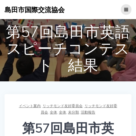
コ
島田市国際交流協会
ン
テ
ン
第57回島田市英語
ツ
へ
ス
スピーチコンテス
キ
ッ
ト 結果
プ
イベント案内
,
リッチモンド友好委員会
,
リッチモンド友好委
員会
,
全体
,
全体
,
未分類
,
活動報告
第57回島田市英