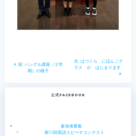
投
次
次:
はつくら にほんごク
前
前:
ハングル講座（２学
稿
の
ラス が はじまります
の
期）の様子
投
投
ナ
稿:
稿:
ビ
公式FACEBOOK
ゲ
ー
参加者募集
シ
第59回英語スピーチコンテスト