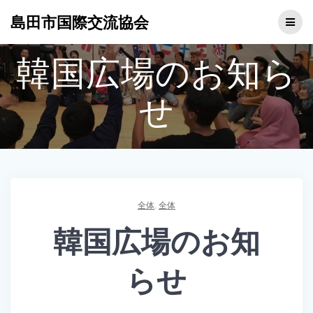
コ
島田市国際交流協会
ン
テ
ン
韓国広場のお知ら
ツ
へ
ス
せ
キ
ッ
プ
全体
,
全体
韓国広場のお知
らせ