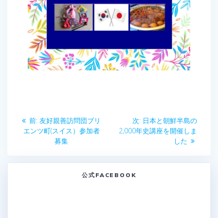
投
前
次
前:
友好親善訪問団ブリ
次:
日本と朝鮮半島の
稿
の
の
エンツ町(スイス）参加者
2,000年史講座を開催しま
投
投
募集
した
ナ
稿:
稿:
ビ
公式FACEBOOK
ゲ
ー